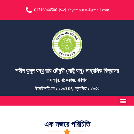
01716944506
shyampurss@gmail.com
শহীদ কুমুদ বন্ধু রায় চৌধুরী (নাটু বাবু) মাধ্যমিক বিদ্যালয়
শ্যামপুর, বাকেরগঞ্জ, বরিশাল
ইআইআইএন : ১০০৪৪৭, স্থাপিত : ১৯৩২
এক নজরে পরিচিতি