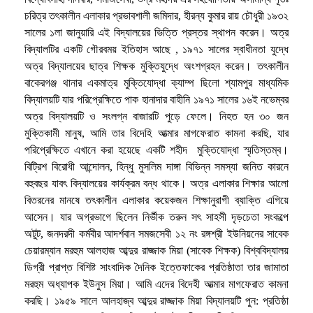
চরিত্র তৎকালীন এলাকার প্রভাবশালী জমিদার, হীরন্য কুমার রায় চৌধুরী ১৯৩২
সালের ১লা জানুয়ারি এই বিদ্যালয়ের ভিত্তি প্রস্তর স্থাপন করেন। অত্র
বিদ্যালটির একটি গৌরবময় ইতিহাস আছে , ১৯৭১ সালের স্বাধীনতা যুদ্ধে
অত্র বিদ্যালয়ের ছাত্র শিক্ষক মুক্তিযুদ্ধে অংশগ্রহন করেন। তৎকালীন
বাকেরগঞ্জ থানার একমাত্র মুক্তিযোদ্ধা ক্যাম্প ছিলো শ্যামপুর মাধ্যমিক
বিদ্যালয়টি যার পরিপ্রেক্ষিতে পাক হানাদার বাহীনি ১৯৭১ সালের ১৬ই নভেম্বর
অত্র বিদ্যালয়টি ও সংলগ্ন বাজারটি পুড়ে ফেলে। নিহত হন ৩০ জন
মুক্তিকামী মানুষ, আমি তার বিদেহি আত্মার মাগফেরাত কামনা করছি, যার
পরিপ্রেক্ষিতে এখানে করা হয়েছে একটি শহীদ মুক্তিযোদ্ধা স্মৃতিস্তম্ব।
বিট্রিশ বিরোধী আন্দোলন, হিন্ধু মুসলিম দাঙ্গা বিভিন্ন সমস্যা জনিত কারনে
বহুবছর যাবৎ বিদ্যালয়ের কার্যক্রম বন্ধ থাকে। অত্র এলাকার শিক্ষার আলো
বিতরনের মানষে তৎকালীন এলাকার কয়েকজন শিক্ষানুরাগী ব্যাক্তি এগিয়ে
আসেন। যার অগ্রভাগে ছিলেন নির্ভীক তরুন সৎ সাহসী দৃড়চেতা সংকল্পে
অটুট, জনদরদী কর্মবীর আদর্শবান সমজসেবী ১২ নং রঙ্গশ্রী ইউনিয়নের সাবেক
চেয়ারম্যান মরহুম আলহাজ আব্দুর রাজ্জাক মিয়া (সাবেক শিক্ষক) বিশ্ববিদ্যালয়
ডিগ্রী প্রাপ্ত বিশিষ্ট সাংবাদিক দৈনিক ইত্তেফাকের প্রতিষ্ঠাতা তার জামাতা
মরহুম অধ্যাপক ইউনুস মিয়া। আমি এদের বিদেহী আত্মার মাগফেরাত কামনা
করছি। ১৯৫৯ সালে আলহাজ্ব আব্দুর রাজ্জাক মিয়া বিদ্যালয়টি পুন: প্রতিষ্ঠা