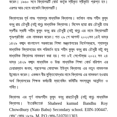
করেন। ১৯৬০ সনে বিদ্যালয়টি বোর্ড কর্তৃক স্বীকৃত স্বীকৃতি প্রাপ্ত হন।
এরপর আর থেমে থাকেনি বিদ্যালয়টি।
বিদ্যালয়ের পূর্ব নামঃ শ্যামপুর মাধ্যমিক বিদ্যালয়। বর্তমান নামঃ শহীদ কুমুদ
বন্ধু রায় চৌধুরী (নাটু বাবু) মাধ্যমিক বিদ্যালয়। মিসেস ছায়া রায় চৌধুরী তার
স্বর্গীয় স্বামী শহীদ কুমুদ বন্ধু রায় চৌধুরী (নাটু বাবু) এর নামে বিদ্যালয়টি
পূনঃপ্রতিষ্ঠা এবং নামকরন করেন। গত ২৯ শে আগস্ট ২০২২সন ১৪ই ভাদ্র
১৪২৯ বঙ্গাব্দ বাংলাদেশ সরকারের শিক্ষা মন্ত্রণালয়ের নির্দেশক্রমে, শ্যামপুর
মাধ্যমিক বিদ্যালয়ের নাম পরিবর্তন হয়ে শহীদ কুমুদ বন্ধু রায় চৌধুরী নাটু বাবু
মাধ্যমিক বিদ্যালয় নামকরণ করা হয়। গত ৮ই সেপ্টেম্বর ২০২২ সন ২৪
ভাদ্র ১৪২৯ বঙ্গাব্দ মাধ্যমিক ও উচ্চ মাধ্যমিক শিক্ষা বোর্ড বরিশাল এর
চেয়ারম্যান জনাব, প্রফেসর মোহাম্মদ ইউনুস বিদ্যালয় এর নতুন নামফলক
উন্মোচন করেন। একজন বীর মুক্তিযোদ্ধার নামে বিদ্যালয় এর নামকরণ হওয়ায়
অর্থ বিদ্যালয়ের শিক্ষক কর্মচারী ম্যানেজিং কমিটির সদস্যবৃন্দ আনন্দিত ও
গর্বিত।
বিদ্যালয় এর পূর্ণ নামঃশহীদ কুমুদ বন্ধু রায়চৌধুরী (নাটু বাবু) মাধ্যমিক
বিদ্যালয়। ইংরেজিতে# Shaheed kumud Bandhu Roy
Chowdhury (Nato Babu) Secondary school. EIIN-100447.
বোড’ কোড ১৯৭৯, M. P.O কোড-5107011303