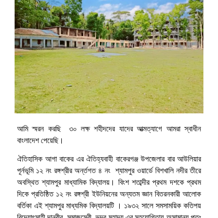
আমি স্মরন করছি ৩০ লক্ষ শহীদদের যাদের আত্মত্যাগে আমরা স্বাধীন
বাংলাদেশ পেয়েছি।
ঐতিহাসিক আগা বাকের এর ঐতিহ্যবাহী বাকেরগঞ্জ উপজেলার বার আউলিয়ার
পূর্নভূমি ১২ নং রঙ্গশ্রীর অর্ন্তগত ৪ নং শ্যামপুর ওয়ার্ডে বিশখালি নদীর তীরে
অবস্থিত শ্যামপুর মাধ্যামিক বিদ্যালয়। বিংশ শতাব্দীর প্রথম দশকে প্রথম
দিকে প্রতিষ্ঠিত ১২ নং রঙ্গশ্রী ইউনিয়নের অন্যতম জ্ঞান বিতরনকারী আলোক
বর্তিকা এই শ্যামপুর মাধ্যমিক বিদ্যালয়টি । ১৯৩২ সালে সমসাময়িক কতিপয়
বিদ্যোৎসাহী দানবীর, সমাজসেবী, ভদ্র মহাদয় এর সহযোগিতায় অসামান্য পূতঃ