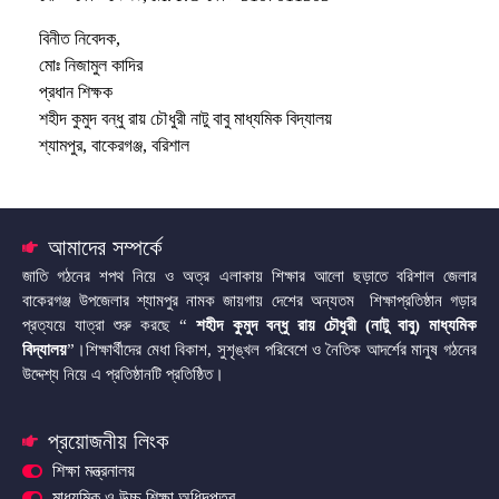
বিনীত নিবেদক,
মোঃ নিজামুল কাদির
প্রধান শিক্ষক
শহীদ কুমুদ বন্ধু রায় চৌধুরী নাটু বাবু মাধ্যমিক বিদ্যালয়
শ্যামপুর, বাকেরগঞ্জ, বরিশাল
আমাদের সম্পর্কে
জাতি গঠনের শপথ নিয়ে ও অত্র এলাকায় শিক্ষার আলো ছড়াতে বরিশাল জেলার
বাকেরগঞ্জ উপজেলার শ্যামপুর নামক জায়গায় দেশের অন্যতম শিক্ষাপ্রতিষ্ঠান গড়ার
প্রত্যয়ে যাত্রা শুরু করছে “
শহীদ কুমুদ বন্ধু রায় চৌধুরী (নাটু বাবু) মাধ্যমিক
বিদ্যালয়
”।শিক্ষার্থীদের মেধা বিকাশ, সুশৃঙ্খল পরিবেশে ও নৈতিক আদর্শের মানুষ গঠনের
উদ্দেশ্য নিয়ে এ প্রতিষ্ঠানটি প্রতিষ্ঠিত।
প্রয়োজনীয় লিংক
শিক্ষা মন্ত্রনালয়
মাধ্যমিক ও উচ্চ শিক্ষা অধিদপ্তর