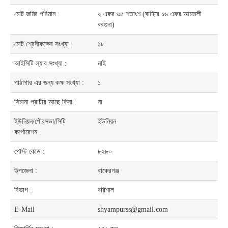
মোট জমির পরিমান :
২ একর ৩৫ শতাংশ (বাহিরে ১৬ একর আমতলী
বরগুনা)
মোট শ্রেনীকক্ষের সংখ্যা :
১৮
আইসিটি ল্যাব সংখ্যা :
নাই
পাঠাগার এর জন্য কক্ষ সংখ্যা :
১
সিমানা প্রাচীর আছে কিনা :
না
ইউনিয়ন/পৌরসভা/সিটি
ইউনিয়ন
কর্পোরেশন :
পোস্ট কোড :
৮২৮০
উপজেলা :
বাকেরগঞ্জ
বিভাগ :
বরিশাল
E-Mail
shyampurss@gmail.com