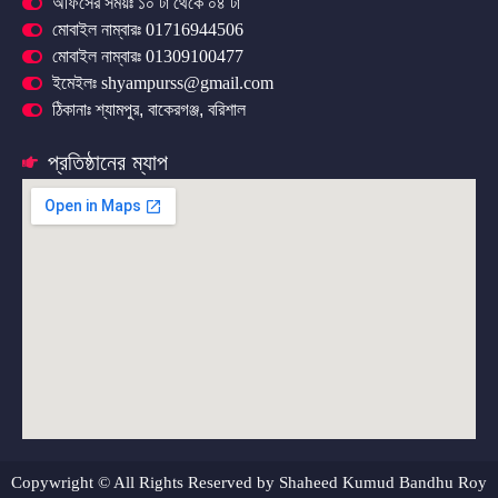
অফিসের সময়ঃ ১০ টা থেকে ০৪ টা
মোবাইল নাম্বারঃ 01716944506
মোবাইল নাম্বারঃ 01309100477
ইমেইলঃ shyampurss@gmail.com
ঠিকানাঃ শ্যামপুর, বাকেরগঞ্জ, বরিশাল
প্রতিষ্ঠানের ম্যাপ
Copywright © All Rights Reserved by Shaheed Kumud Bandhu Roy