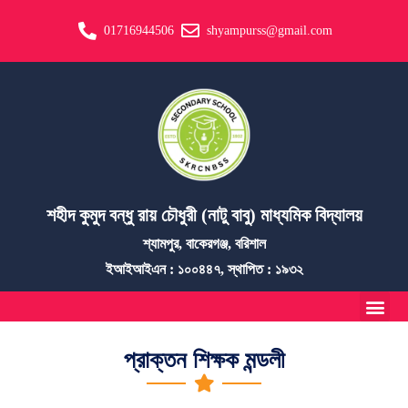
01716944506
shyampurss@gmail.com
শহীদ কুমুদ বন্ধু রায় চৌধুরী (নাটু বাবু) মাধ্যমিক বিদ্যালয়
শ্যামপুর, বাকেরগঞ্জ, বরিশাল
ইআইআইএন : ১০০৪৪৭, স্থাপিত : ১৯৩২
প্রাক্তন শিক্ষক মন্ডলী