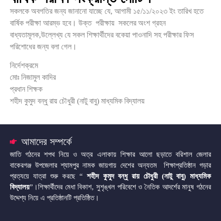
সকলকে অবগতির জন্য জানানো যাচ্ছে যে, আগামী ১৫/১১/২০২৩ ইং তারিখ হতে
বার্ষিক পরীক্ষা আরম্ভ হবে। উক্ত পরীক্ষায় সকলের অংশ গ্রহন
বাধ্যতামূলক,উল্লেখ্য যে সকল শিক্ষার্থীদের বকেয়া পাওনাদি সহ পরীক্ষার ফিস
পরিশোধের জন্য বলা গেল।
নির্দেশক্রমে
মোঃ নিজামুল কাদির
প্রধান শিক্ষক
শহীদ কুমুদ বন্ধু রায় চৌধুরী (নাটু বাবু) মাধ্যমিক বিদ্যালয়
আমাদের সম্পর্কে
জাতি গঠনের শপথ নিয়ে ও অত্র এলাকায় শিক্ষার আলো ছড়াতে বরিশাল জেলার
বাকেরগঞ্জ উপজেলার শ্যামপুর নামক জায়গায় দেশের অন্যতম শিক্ষাপ্রতিষ্ঠান গড়ার
প্রত্যয়ে যাত্রা শুরু করছে “
শহীদ কুমুদ বন্ধু রায় চৌধুরী (নাটু বাবু) মাধ্যমিক
বিদ্যালয়
”।শিক্ষার্থীদের মেধা বিকাশ, সুশৃঙ্খল পরিবেশে ও নৈতিক আদর্শের মানুষ গঠনের
উদ্দেশ্য নিয়ে এ প্রতিষ্ঠানটি প্রতিষ্ঠিত।