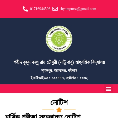
01716944506
shyampurss@gmail.com
শহীদ কুমুদ বন্ধু রায় চৌধুরী (নাটু বাবু) মাধ্যমিক বিদ্যালয়
শ্যামপুর, বাকেরগঞ্জ, বরিশাল
ইআইআইএন : ১০০৪৪৭, স্থাপিত : ১৯৩২
নোটিশ
বার্ষিক পরীক্ষা সংক্রান্ত নোটিশ