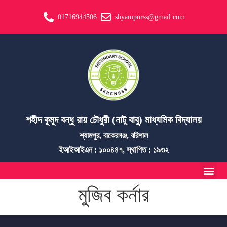
01716944506
shyampurss@gmail.com
শহীদ কুমুদ বন্ধু রায় চৌধুরী (নাটু বাবু) মাধ্যমিক বিদ্যালয়
শ্যামপুর, বাকেরগঞ্জ, বরিশাল
ইআইআইএন : ১০০৪৪৭, স্থাপিত : ১৯৩২
মুজিব কর্নার