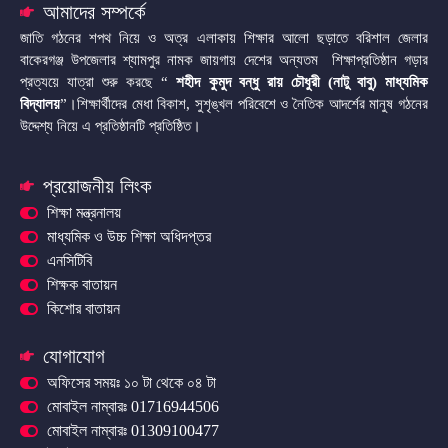
আমাদের সম্পর্কে
জাতি গঠনের শপথ নিয়ে ও অত্র এলাকায় শিক্ষার আলো ছড়াতে বরিশাল জেলার
বাকেরগঞ্জ উপজেলার শ্যামপুর নামক জায়গায় দেশের অন্যতম শিক্ষাপ্রতিষ্ঠান গড়ার
প্রত্যয়ে যাত্রা শুরু করছে “
শহীদ কুমুদ বন্ধু রায় চৌধুরী (নাটু বাবু) মাধ্যমিক
বিদ্যালয়
”।শিক্ষার্থীদের মেধা বিকাশ, সুশৃঙ্খল পরিবেশে ও নৈতিক আদর্শের মানুষ গঠনের
উদ্দেশ্য নিয়ে এ প্রতিষ্ঠানটি প্রতিষ্ঠিত।
প্রয়োজনীয় লিংক
শিক্ষা মন্ত্রনালয়
মাধ্যমিক ও উচ্চ শিক্ষা অধিদপ্তর
এনসিটিবি
শিক্ষক বাতায়ন
কিশোর বাতায়ন
যোগাযোগ
অফিসের সময়ঃ ১০ টা থেকে ০৪ টা
মোবাইল নাম্বারঃ 01716944506
মোবাইল নাম্বারঃ 01309100477