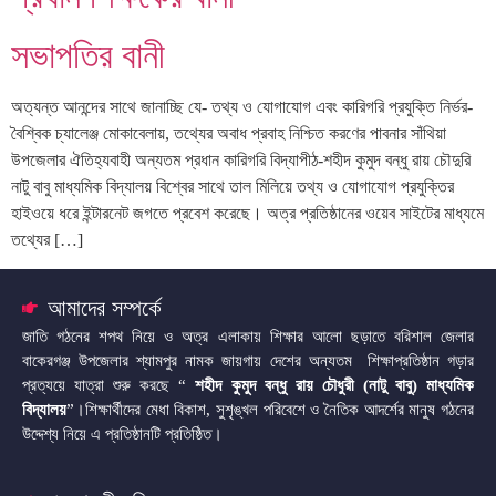
সভাপতির বানী
অত্যন্ত আনন্দের সাথে জানাচ্ছি যে- তথ্য ও যোগাযোগ এবং কারিগরি প্রযুক্তি নির্ভর-
বৈশ্বিক চ্যালেঞ্জ মোকাবেলায়, তথ্যের অবাধ প্রবাহ নিশ্চিত করণের পাবনার সাঁথিয়া
উপজেলার ঐতিহ্যবাহী অন্যতম প্রধান কারিগরি বিদ্যাপীঠ-শহীদ কুমুদ বন্ধু রায় চৌদুরি
নাটু বাবু মাধ্যমিক বিদ্যালয় বিশ্বের সাথে তাল মিলিয়ে তথ্য ও যোগাযোগ প্রযুক্তির
হাইওয়ে ধরে ইন্টারনেট জগতে প্রবেশ করেছে। অত্র প্রতিষ্ঠানের ওয়েব সাইটের মাধ্যমে
তথ্যের […]
আমাদের সম্পর্কে
জাতি গঠনের শপথ নিয়ে ও অত্র এলাকায় শিক্ষার আলো ছড়াতে বরিশাল জেলার
বাকেরগঞ্জ উপজেলার শ্যামপুর নামক জায়গায় দেশের অন্যতম শিক্ষাপ্রতিষ্ঠান গড়ার
প্রত্যয়ে যাত্রা শুরু করছে “
শহীদ কুমুদ বন্ধু রায় চৌধুরী (নাটু বাবু) মাধ্যমিক
বিদ্যালয়
”।শিক্ষার্থীদের মেধা বিকাশ, সুশৃঙ্খল পরিবেশে ও নৈতিক আদর্শের মানুষ গঠনের
উদ্দেশ্য নিয়ে এ প্রতিষ্ঠানটি প্রতিষ্ঠিত।