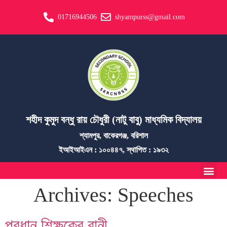
01716944506
shyampurss@gmail.com
শহীদ কুমুদ বন্ধু রায় চৌধুরী (নাটু বাবু) মাধ্যমিক বিদ্যালয়
শ্যামপুর, বাকেরগঞ্জ, বরিশাল
ইআইআইএন : ১০০৪৪৭, স্থাপিত : ১৯৩২
Archives:
Speeches
প্রধান শিক্ষকের বানী