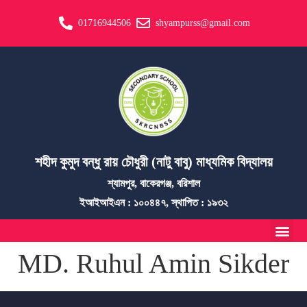
01716944506
shyampurss@gmail.com
শহীদ কুমুদ বন্ধু রায় চৌধুরী (নাটু বাবু) মাধ্যমিক বিদ্যালয়
শ্যামপুর, বাকেরগঞ্জ, বরিশাল
ইআইআইএন : ১০০৪৪৭, স্থাপিত : ১৯৩২
MD. Ruhul Amin Sikder