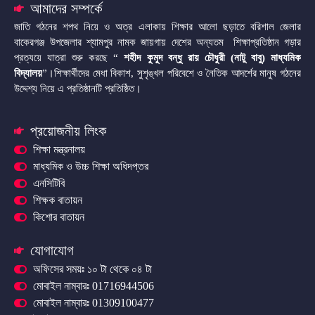
আমাদের সম্পর্কে
জাতি গঠনের শপথ নিয়ে ও অত্র এলাকায় শিক্ষার আলো ছড়াতে বরিশাল জেলার
বাকেরগঞ্জ উপজেলার শ্যামপুর নামক জায়গায় দেশের অন্যতম শিক্ষাপ্রতিষ্ঠান গড়ার
প্রত্যয়ে যাত্রা শুরু করছে “
শহীদ কুমুদ বন্ধু রায় চৌধুরী (নাটু বাবু) মাধ্যমিক
বিদ্যালয়
”।শিক্ষার্থীদের মেধা বিকাশ, সুশৃঙ্খল পরিবেশে ও নৈতিক আদর্শের মানুষ গঠনের
উদ্দেশ্য নিয়ে এ প্রতিষ্ঠানটি প্রতিষ্ঠিত।
প্রয়োজনীয় লিংক
শিক্ষা মন্ত্রনালয়
মাধ্যমিক ও উচ্চ শিক্ষা অধিদপ্তর
এনসিটিবি
শিক্ষক বাতায়ন
কিশোর বাতায়ন
যোগাযোগ
অফিসের সময়ঃ ১০ টা থেকে ০৪ টা
মোবাইল নাম্বারঃ 01716944506
মোবাইল নাম্বারঃ 01309100477